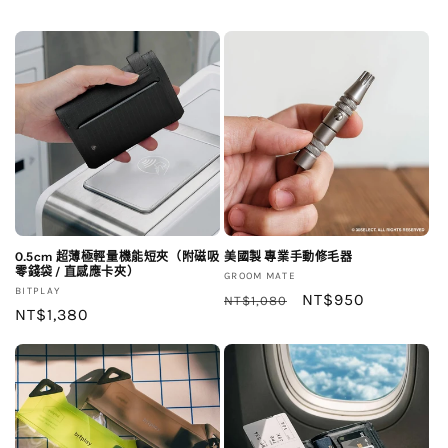
0.5cm 超薄極輕量機能短夾（附磁吸
美國製 專業手動修毛器
零錢袋 / 直感應卡夾）
廠
GROOM MATE
廠
BITPLAY
商：
定
售
NT$950
NT$1,080
商：
定
NT$1,380
價
價
價