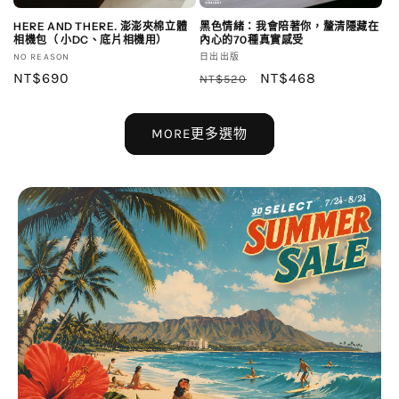
HERE AND THERE. 澎澎夾棉立體
黑色情緒：我會陪著你，釐清隱藏在
相機包（ 小DC、底片相機用）
內心的70種真實感受
廠
廠
NO REASON
日出出版
商：
定
NT$690
商：
定
售
NT$468
NT$520
價
價
價
MORE更多選物