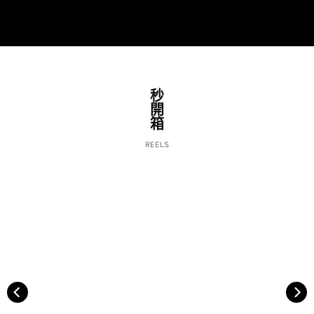
秒
開
箱
REELS
擴香瓶
磁吸快扣吊環
$680.00
$380.00