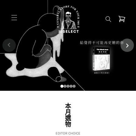
跳至內
容
購
物
車
完整文章
本
月
選
物
EDITOR CHOICE