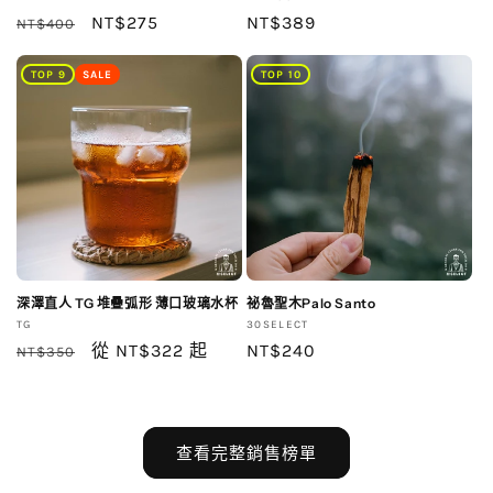
商：
定
售
NT$275
商：
定
NT$389
NT$400
價
價
價
TOP 9
SALE
TOP 10
深澤直人 TG 堆疊弧形 薄口玻璃水杯
祕魯聖木Palo Santo
廠
廠
TG
30SELECT
商：
定
售
從 NT$322 起
商：
定
NT$240
NT$350
價
價
價
查看完整銷售榜單