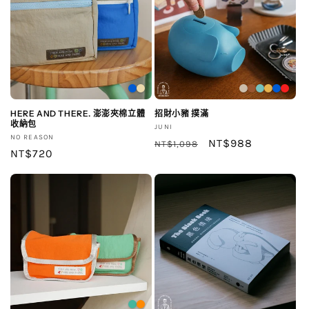
HERE AND THERE. 澎澎夾棉立體
招財小豬 撲滿
收納包
廠
JUNI
廠
NO REASON
商：
定
售
NT$988
NT$1,098
商：
定
NT$720
價
價
價