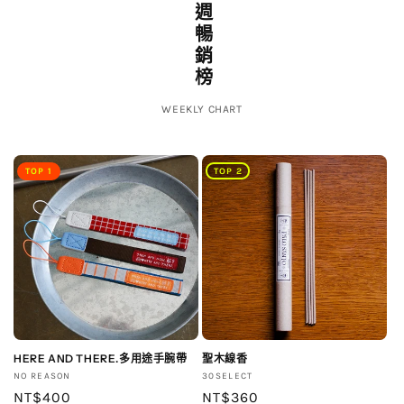
本週暢銷榜
WEEKLY CHART
TOP 2
TOP 1
HERE AND THERE.多用途手腕帶
聖木線香
廠
廠
NO REASON
30SELECT
商：
定
NT$400
商：
定
NT$360