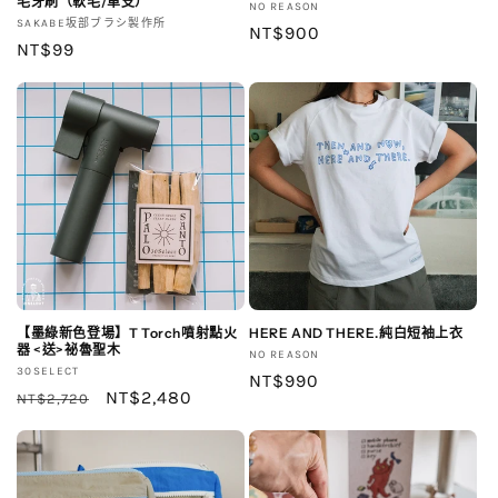
毛牙刷（軟毛/單支）
廠
NO REASON
廠
SAKABE坂部ブラシ製作所
商：
定
NT$900
商：
定
NT$99
價
價
【墨綠新色登場】T Torch噴射點火
HERE AND THERE.純白短袖上衣
器 <送>祕魯聖木
廠
NO REASON
廠
30SELECT
商：
定
NT$990
商：
定
售
NT$2,480
NT$2,720
價
價
價