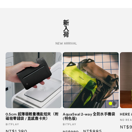
新
入
荷
NEW ARRIVAL
0.5cm 超薄極輕量機能短夾（附
AquaSeal 2-way 全防水手機袋
HERE
磁吸零錢袋 / 直感應卡夾）
(特色版)
廠
NO RE
廠
廠
BITPLAY
BITPLAY
商：
定
NT$
商：
定
NT$1,380
商：
定
售
NT$885
NT$980