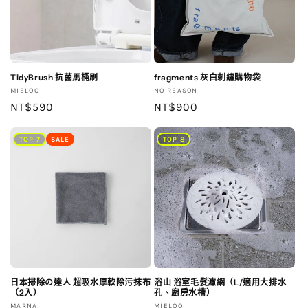
TidyBrush 抗菌馬桶刷
fragments 灰白刺繡購物袋
廠
廠
MIELOO
NO REASON
商：
定
NT$590
商：
定
NT$900
價
價
TOP 7
SALE
TOP 8
日本掃除の達人 超吸水厚軟除污抹布
浴山 浴室毛髮濾網（L/適用大排水
（2入）
孔、廚房水槽）
廠
廠
MARNA
MIELOO