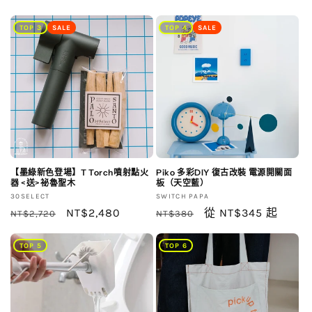
價
價
TOP 3
SALE
TOP 4
SALE
【墨綠新色登場】T Torch噴射點火
Piko 多彩DIY 復古改裝 電源開關面
器 <送>祕魯聖木
板（天空藍）
廠
廠
30SELECT
SWITCH PAPA
商：
定
售
NT$2,480
商：
定
售
從 NT$345 起
NT$2,720
NT$380
價
價
價
價
TOP 5
TOP 6