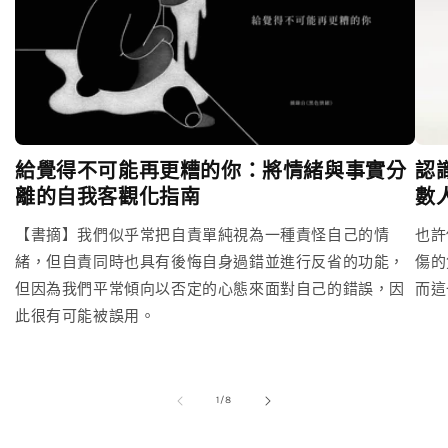
給覺得不可能再更糟的你：將情緒與事實分
認
離的自我客觀化指南
數
【書摘】我們似乎常把自責單純視為一種責怪自己的情
也許
緒，但自責同時也具有後悔自身過錯並進行反省的功能，
傷的
但因為我們平常傾向以否定的心態來面對自己的錯誤，因
而這
此很有可能被誤用。
/
1
/
8