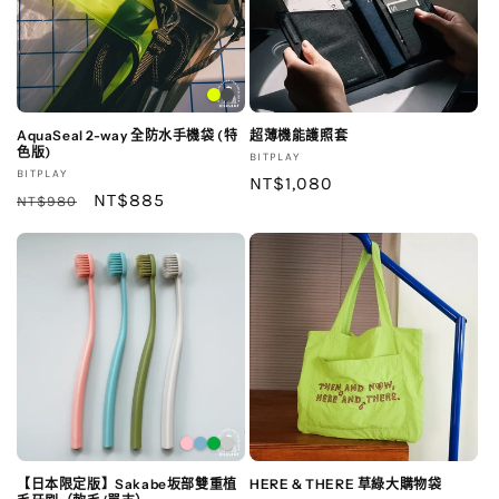
AquaSeal 2-way 全防水手機袋 (特
超薄機能護照套
色版)
廠
BITPLAY
廠
BITPLAY
商：
定
NT$1,080
商：
定
售
NT$885
NT$980
價
價
價
【日本限定版】Sakabe坂部雙重植
HERE & THERE 草綠大購物袋