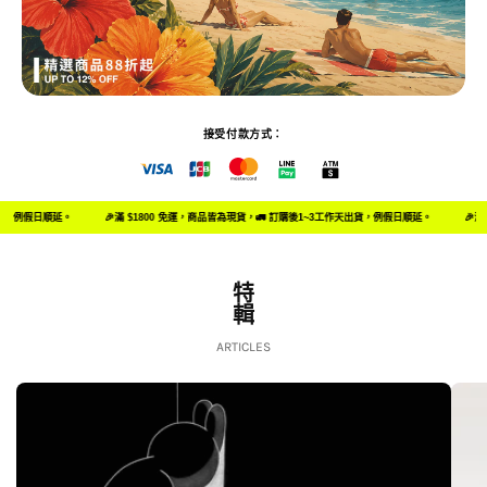
接受付款方式：
。
🎉滿 $1800 免運，商品皆為現貨，🚛 訂購後1~3工作天出貨，例假日順延。
🎉滿 $1800 免
特
輯
ARTICLES